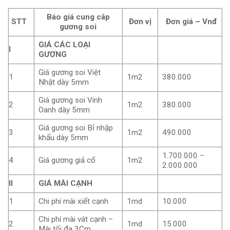
Báo giá cung câp
STT
Đơn vị
Đơn giá – Vnđ
gương soi
GIÁ CÁC LOẠI
I
GƯƠNG
Giá gương soi Việt
1
1m2
380.000
Nhật dày 5mm
Giá gương soi Vinh
2
1m2
380.000
Oanh dày 5mm
Giá gương soi Bỉ nhập
3
1m2
490.000
khẩu dày 5mm
1.700.000 –
4
Giá gương giả cổ
1m2
2.000.000
II
GIÁ MÀI CẠNH
1
Chi phí mài xiết cạnh
1md
10.000
Chi phí mài vát cạnh –
2
1md
15.000
Mài tối đa 3Cm