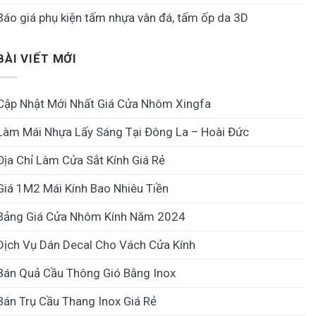
Báo giá phụ kiện tấm nhựa vân đá, tấm ốp da 3D
BÀI VIẾT MỚI
Cập Nhật Mới Nhất Giá Cửa Nhôm Xingfa
Làm Mái Nhựa Lấy Sáng Tại Đông La – Hoài Đức
Địa Chỉ Làm Cửa Sắt Kính Giá Rẻ
Giá 1M2 Mái Kính Bao Nhiêu Tiền
Bảng Giá Cửa Nhôm Kính Năm 2024
Dịch Vụ Dán Decal Cho Vách Cửa Kính
Bán Quả Cầu Thông Gió Bằng Inox
Bán Trụ Cầu Thang Inox Giá Rẻ